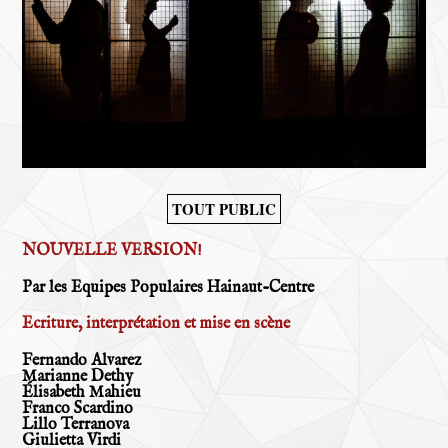
TOUT PUBLIC
NOUVELLE VERSION!
Par les Equipes Populaires Hainaut-Centre
Ecriture, interprétation et mise en scène
Fernando Alvarez
Marianne Dethy
Élisabeth Mahieu
Franco Scardino
Lillo Terranova
Giulietta Virdi