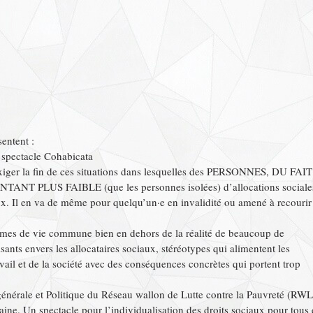
entent :
 spectacle Cohabicata
 exiger la fin de ces situations dans lesquelles des PERSONNES, DU FAIT
PLUS FAIBLE (que les personnes isolées) d’allocations sociale
x. Il en va de même pour quelqu’un·e en invalidité ou amené à recourir
formes de vie commune bien en dehors de la réalité de beaucoup de
nts envers les allocataires sociaux, stéréotypes qui alimentent les
vail et de la société avec des conséquences concrètes qui portent trop
énérale et Politique du Réseau wallon de Lutte contre la Pauvreté (RW
ine. Un spectacle pour l’individualisation des droits sociaux pour tous 