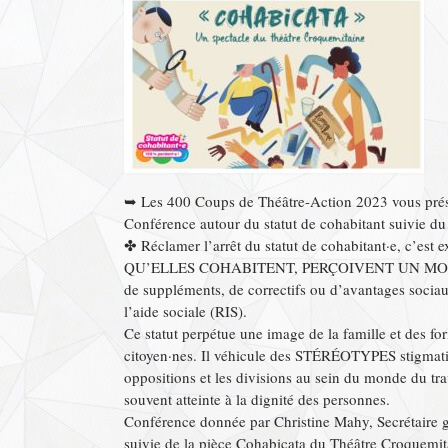
➥ Les 400 Coups de Théâtre-Action 2023 vous prés
Conférence autour du statut de cohabitant suivie du
✤ Réclamer l’arrêt du statut de cohabitant·e, c’est
QU’ELLES COHABITENT, PERÇOIVENT UN MONTANT 
de suppléments, de correctifs ou d’avantages sociau
l’aide sociale (RIS).
Ce statut perpétue une image de la famille et des 
citoyen·nes. Il véhicule des STÉRÉOTYPES stigmatisa
oppositions et les divisions au sein du monde du tra
souvent atteinte à la dignité des personnes.
Conférence donnée par Christine Mahy, Secrétaire g
suivie de la pièce Cohabicata du Théâtre Croquemita