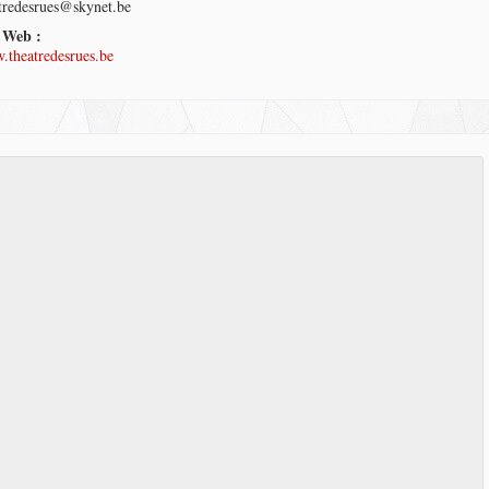
tredesrues@skynet.be
e Web :
theatredesrues.be