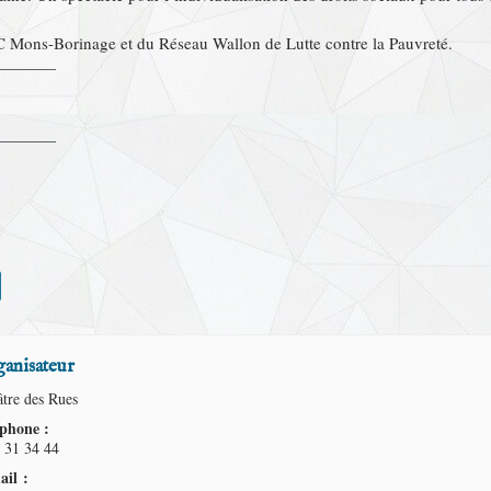
C Mons-Borinage et du Réseau Wallon de Lutte contre la Pauvreté.
————
————
anisateur
tre des Rues
éphone :
 31 34 44
ail :