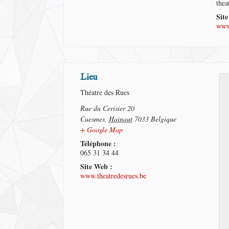
thea
Sit
www.
Lieu
Théatre des Rues
Rue du Cerisier 20
Cuesmes
,
Hainaut
7033
Belgique
+ Google Map
Téléphone :
065 31 34 44
Site Web :
www.theatredesrues.be