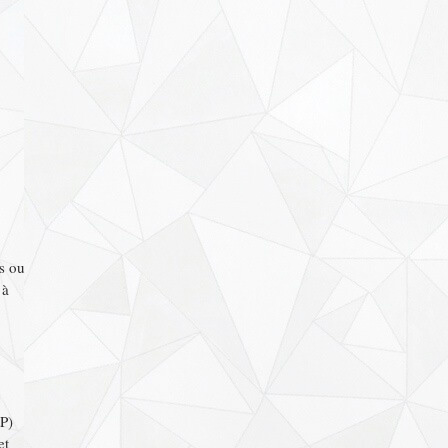
s ou
 à
LP)
et