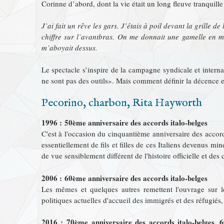
Corinne d’abord, dont la vie était un long fleuve tranquille
J’ai fait un rêve les gars. J’étais à poil devant la grille d
chiffre sur l’avantbras. On me donnait une gamelle en 
m’aboyait dessus.
Le spectacle s’inspire de la campagne syndicale et interna
ne sont pas des outils». Mais comment définir la décence e
Pecorino, charbon, Rita Hayworth
1996 : 50ème anniversaire des accords italo-belges
C'est à l'occasion du cinquantième anniversaire des accor
essentiellement de fils et filles de ces Italiens devenus 
de vue sensiblement différent de l'histoire officielle et 
2006 : 60ème anniversaire des accords italo-belges
Les mêmes et quelques autres remettent l'ouvrage sur le
politiques actuelles d'accueil des immigrés et des réfugiés, i
2016 : 70ème anniversaire des accords italo-belges, 