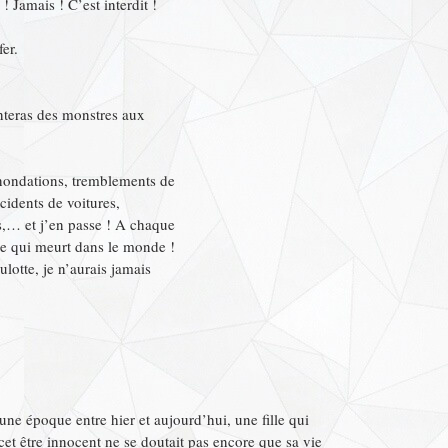
! Jamais ! C’est interdit !
er.
anteras des monstres aux
inondations, tremblements de
cidents de voitures,
s,… et j’en passe ! A chaque
ille qui meurt dans le monde !
ulotte, je n’aurais jamais
s une époque entre hier et aujourd’hui, une fille qui
 cet être innocent ne se doutait pas encore que sa vie