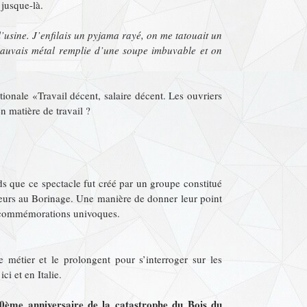
 jusque-là.
e l’usine. J’enfilais un pyjama rayé, on me tatouait un
mauvais métal remplie d’une soupe imbuvable et on
tionale «Travail décent, salaire décent. Les ouvriers
n matière de travail ?
ds que ce spectacle fut créé par un groupe constitué
mineurs au Borinage. Une manière de donner leur point
des commémorations univoques.
 métier et le prolongent pour s’interroger sur les
ci et en Italie.
60ème anniversaire de la catastrophe du Bois du