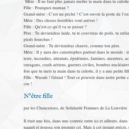
Mère : Il ne faut plus jamais mettre ta main dans ta culotte 
Fille : Pourquoi maman ?
Grand-mère : C’est un péché ! C’est ouvrir la porte de l’enf
Mère : Des choses horribles vont arriver !
Fille : Qu’est ce qu’il va se passer ?
Père : Tu deviendras laide, tu te couvriras de poils, tu enf
pieds fourchus !
Grand-mère : Tu deviendras chauve, comme ton père.
Mère : Il y aura des catastrophes partout dans le monde : 
terre, incendies, attentats, épidémies, famines, meurtres, ac
ouragans, crash aériens, guerres civiles, bombes nucléaire
fois que tu mets ta main dans ta culotte, il y a une petite f
Fille : Waouh ! Génial ! Tout ce pouvoir dans notre petite c
cru !
N'être fille
par les Chanceuses, de Solidarité Femmes de La Louvière
Il était une fois, dans une contrée entre ici et ailleurs, dan
naquit et poussa son premier cri. Mais à cet instant précis,