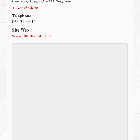
Cuesmes
,
Hainaut
7033
Belgique
+ Google Map
Téléphone :
065 31 34 44
Site Web :
www.theatredesrues.be