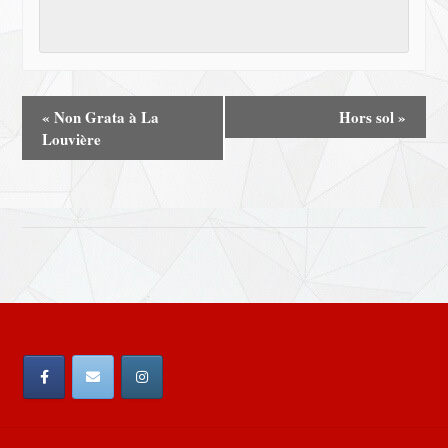
«
Non Grata à La
Hors sol
»
Louvière