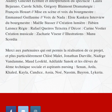
Audrey Ginestet Écriture et interprétation du spectacle : Laura
Bejarano, Carole Schils, Grégory Blaimont Dramaturgie :
François Houart // Mise en scène et voix du bourgmestre :
Emmanuel Guillaume // Voix de Nada : Elsie Kankeu Interview
du bourgmestre : Maëlle Stasser // Création lumière : Fabien
Laisnez Régie : Rafael Queiros Teixeira // Décor : Carine Vostier
Création musicale : Zacharie Viseur // Illustrations : Manu
Scordia
Merci aux partenaires qui ont permis la réalisation de ce projet,
et plus particulièrement Chloé Malet, Jonathan Darville, Nadège
Vandamme, Maud Losfeld, Adélaïde Sanok et les élèves de
4ème technique sociale et aspirants nursing : Senan, Arda,
Khaled, Kayla, Candice, Assia, Noé, Nassim, Bayron, Lykeria.