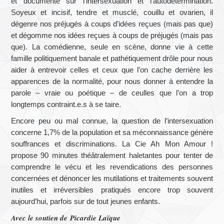
et documenté sur l’intersexuation et l’autodétermination.
Soyeux et incisif, tendre et musclé, couillu et ovarien, il
dégenre nos préjugés à coups d’idées reçues (mais pas que)
et dégomme nos idées reçues à coups de préjugés (mais pas
que). La comédienne, seule en scène, donne vie à cette
famille politiquement banale et pathétiquement drôle pour nous
aider à entrevoir celles et ceux que l’on cache derrière les
apparences de la normalité, pour nous donner à entendre la
parole – vraie ou poétique – de ceulles que l’on a trop
longtemps contraint.e.s à se taire.
Encore peu ou mal connue, la question de l’intersexuation
concerne 1,7% de la population et sa méconnaissance génère
souffrances et discriminations. La Cie Ah Mon Amour !
propose 90 minutes théâtralement haletantes pour tenter de
comprendre le vécu et les revendications des personnes
concernées et dénoncer les mutilations et traitements souvent
inutiles et irréversibles pratiqués encore trop souvent
aujourd’hui, parfois sur de tout jeunes enfants.
Avec le soutien de Picardie Laïque