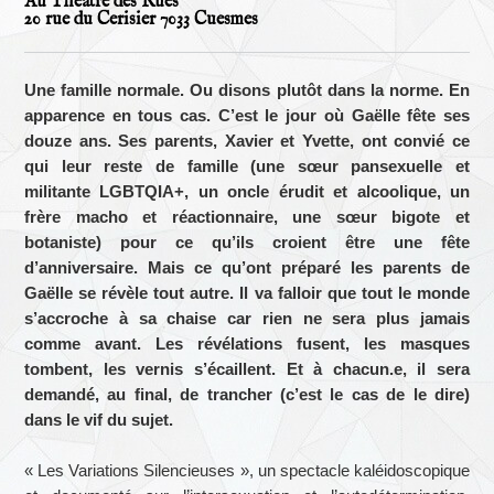
Au Théâtre des Rues
20 rue du Cerisier 7033 Cuesmes
Une famille normale. Ou disons plutôt dans la norme. En
apparence en tous cas. C’est le jour où Gaëlle fête ses
douze ans. Ses parents, Xavier et Yvette, ont convié ce
qui leur reste de famille (une sœur pansexuelle et
militante LGBTQIA+, un oncle érudit et alcoolique, un
frère macho et réactionnaire, une sœur bigote et
botaniste) pour ce qu’ils croient être une fête
d’anniversaire. Mais ce qu’ont préparé les parents de
Gaëlle se révèle tout autre. Il va falloir que tout le monde
s’accroche à sa chaise car rien ne sera plus jamais
comme avant. Les révélations fusent, les masques
tombent, les vernis s’écaillent. Et à chacun.e, il sera
demandé, au final, de trancher (c’est le cas de le dire)
dans le vif du sujet.
« Les Variations Silencieuses », un spectacle kaléidoscopique