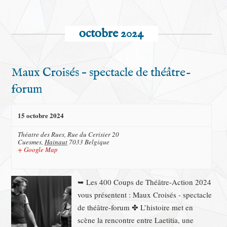
i
h
g
e
a
octobre 2024
r
t
i
c
o
h
Maux Croisés – spectacle de théâtre-
n
e
d
forum
e
e
v
t
15 octobre 2024
u
n
e
Théatre des Rues,
Rue du Cerisier 20
a
s
Cuesmes
,
Hainaut
7033
Belgique
É
v
+ Google Map
v
i
è
g
➥ Les 400 Coups de Théâtre-Action 2024
n
a
e
vous présentent : Maux Croisés - spectacle
m
t
de théâtre-forum ✤ L’histoire met en
e
scène la rencontre entre Laetitia, une
i