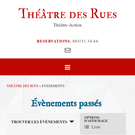
Théâtre des Rues
Théâtre-Action
RESERVATIONS:
065/31.34.44
THÉÂTRE DES RUES
>
ÉVÈNEMENTS
Évènements passés
R
N
OPTIONS
D’AFFICHAGE
TROUVER LES ÉVÈNEMENTS
e
a
Liste
v
c