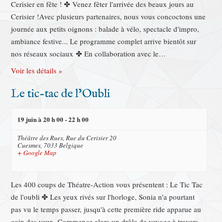
Cerisier en fête ! ✤ Venez fêter l'arrivée des beaux jours au
Cerisier !Avec plusieurs partenaires, nous vous concoctons une
journée aux petits oignons : balade à vélo, spectacle d'impro,
ambiance festive... Le programme complet arrive bientôt sur
nos réseaux sociaux ✤ En collaboration avec le…
Voir les détails »
Le tic-tac de l’Oubli
19 juin à 20 h 00
-
22 h 00
Théâtre des Rues,
Rue du Cerisier 20
Cuesmes
,
7033
Belgique
+ Google Map
Les 400 coups de Théatre-Action vous présentent : Le Tic Tac
de l'oubli ✤ Les yeux rivés sur l'horloge, Sonia n'a pourtant
pas vu le temps passer, jusqu'à cette première ride apparue au
coin des yeux. Commence alors un drôle de voyage à travers