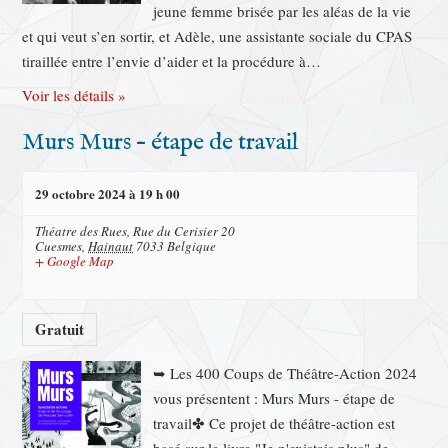
n
jeune femme brisée par les aléas de la vie
o
t
et qui veut s’en sortir, et Adèle, une assistante sociale du CPAS
n
tiraillée entre l’envie d’aider et la procédure à…
d
Voir les détails »
e
v
Murs Murs – étape de travail
u
e
29 octobre 2024 à 19 h 00
s
Théatre des Rues,
Rue du Cerisier 20
É
Cuesmes
,
Hainaut
7033
Belgique
+ Google Map
v
è
n
Gratuit
e
➥ Les 400 Coups de Théâtre-Action 2024
m
vous présentent : Murs Murs - étape de
e
travail✤ Ce projet de théâtre-action est
n