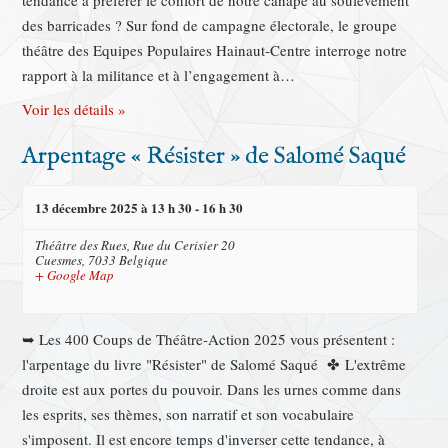
tendance à préférer le confort de notre canapé au soulèvement
des barricades ? Sur fond de campagne électorale, le groupe
théâtre des Equipes Populaires Hainaut-Centre interroge notre
rapport à la militance et à l’engagement à…
Voir les détails »
Arpentage « Résister » de Salomé Saqué
13 décembre 2025 à 13 h 30
-
16 h 30
Théâtre des Rues,
Rue du Cerisier 20
Cuesmes
,
7033
Belgique
+ Google Map
➥ Les 400 Coups de Théâtre-Action 2025 vous présentent :
l'arpentage du livre "Résister" de Salomé Saqué ✤ L'extrême
droite est aux portes du pouvoir. Dans les urnes comme dans
les esprits, ses thèmes, son narratif et son vocabulaire
s'imposent. Il est encore temps d'inverser cette tendance, à