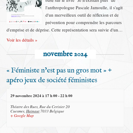
basé sur le livre "Je n'existais plus" de
t
l'anthropologue Pascale Jamoulle, il s'agit
s
d'un merveilleux outil de réflexion et de
prévention pour comprendre les parcours
d'emprise et de déprise. Cette représentation sera suivie d'un…
Voir les détails »
novembre 2024
« Féministe n’est pas un gros mot » +
apéro jeux de société féministes
29 novembre 2024 à 17 h 00
-
22 h 00
Théatre des Rues,
Rue du Cerisier 20
Cuesmes
,
Hainaut
7033
Belgique
+ Google Map